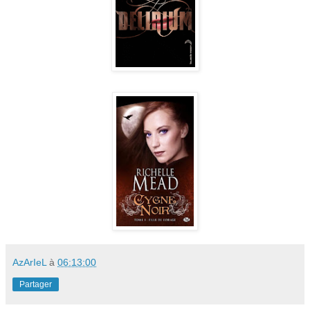
AzArIeL
à
06:13:00
Partager